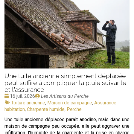
Une tuile ancienne simplement déplacée
peut suffire à compliquer la pluie suivante
et l'assurance
Date
Publié
16 juil. 2026
Les Artisans du Perche
:
Tags
par
Toiture ancienne
,
Maison de campagne
,
Assurance
:
habitation
,
Charpente humide
,
Perche
Une tuile ancienne déplacée paraît anodine, mais dans une
maison de campagne peu occupée, elle peut aggraver une
infiltration, l'humidité de la charpente et la prise en charge