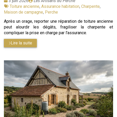
Date
Publié
3 juin 2026
Les Artisans du Perche
:
Tags
par
Toiture ancienne
,
Assurance habitation
,
Charpente
,
:
Maison de campagne
,
Perche
Après un orage, reporter une réparation de toiture ancienne
peut alourdir les dégâts, fragiliser la charpente et
compliquer la prise en charge par l'assurance.
Lire la suite