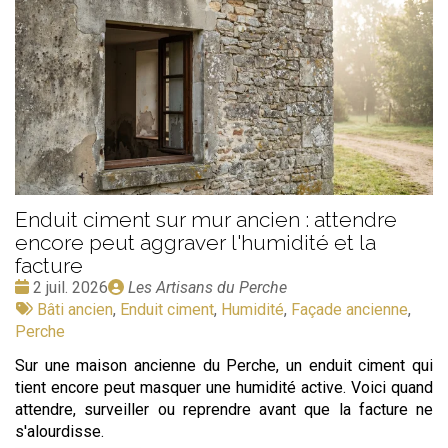
Enduit ciment sur mur ancien : attendre
encore peut aggraver l'humidité et la
facture
Date
Publié
2 juil. 2026
Les Artisans du Perche
:
Tags
par
Bâti ancien
,
Enduit ciment
,
Humidité
,
Façade ancienne
,
:
Perche
Sur une maison ancienne du Perche, un enduit ciment qui
tient encore peut masquer une humidité active. Voici quand
attendre, surveiller ou reprendre avant que la facture ne
s'alourdisse.