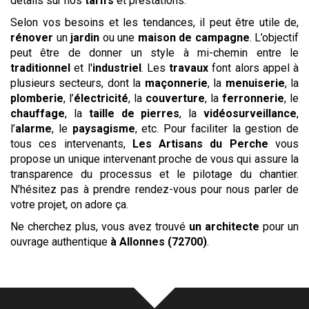
détails sur nos
tarifs
et prestations.
Selon vos besoins et les tendances, il peut être utile de,
rénover
un
jardin
ou une
maison de campagne
. L’objectif
peut être de donner un style à mi-chemin entre le
traditionnel
et l'
industriel
. Les
travaux
font alors appel à
plusieurs secteurs, dont la
maçonnerie
, la
menuiserie
, la
plomberie
, l’
électricité
, la
couverture
, la
ferronnerie
, le
chauffage
, la
taille de pierres
, la
vidéosurveillance
,
l’
alarme
, le
paysagisme
, etc. Pour faciliter la gestion de
tous ces intervenants,
Les
Artisans du Perche
vous
propose un unique intervenant proche de vous qui assure la
transparence du processus et le pilotage du chantier.
N’hésitez pas à prendre rendez-vous pour nous parler de
votre projet, on adore ça.
Ne cherchez plus, vous avez trouvé
un architecte
pour un
ouvrage authentique
à Allonnes (72700)
.