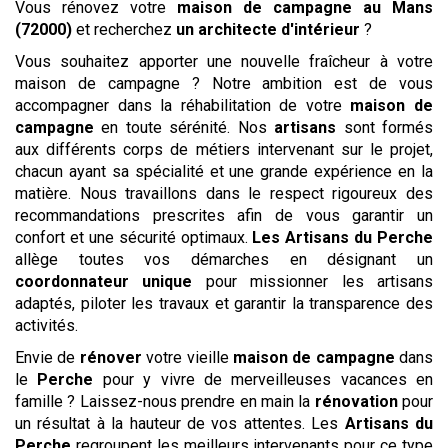
Vous rénovez votre
maison de campagne
au Mans
(72000)
et recherchez
un architecte d'intérieur
?
Vous souhaitez apporter une nouvelle fraîcheur à votre
maison de campagne ? Notre ambition est de vous
accompagner dans la réhabilitation de votre
maison de
campagne
en toute sérénité. Nos
artisans
sont formés
aux différents corps de métiers intervenant sur le projet,
chacun ayant sa spécialité et une grande expérience en la
matière. Nous travaillons dans le respect rigoureux des
recommandations prescrites afin de vous garantir un
confort et une sécurité optimaux.
Les Artisans du Perche
allège toutes vos démarches en désignant un
coordonnateur unique
pour missionner les artisans
adaptés, piloter les travaux et garantir la transparence des
activités.
Envie de
rénover
votre vieille
maison de campagne
dans
le
Perche
pour y vivre de merveilleuses vacances en
famille ? Laissez-nous prendre en main la
rénovation
pour
un résultat à la hauteur de vos attentes. Les
Artisans du
Perche
regroupent les meilleurs intervenants pour ce type