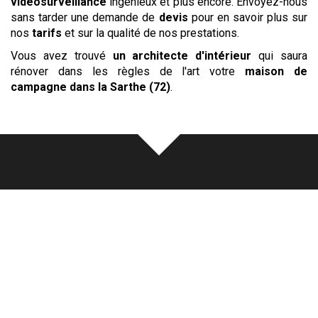
vidéosurveillance
ingénieux et plus encore. Envoyez-nous
sans tarder une demande de
devis
pour en savoir plus sur
nos
tarifs
et sur la qualité de nos prestations.
Vous avez trouvé
un architecte d'intérieur
qui saura
rénover dans les règles de l'art votre
maison de
campagne
dans la Sarthe (72)
.
Notre
écoute
au cœur de chaque
rénovation