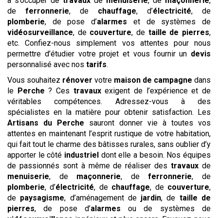
à s’occuper de
travaux
de
menuiserie
, de
maçonnerie
,
de
ferronnerie
, de
chauffage
, d’
électricité
, de
plomberie
, de pose d’
alarmes
et de systèmes de
vidéosurveillance
, de
couverture
, de
taille de pierres
,
etc. Confiez-nous simplement vos attentes pour nous
permettre d’étudier votre projet et vous fournir un
devis
personnalisé avec nos
tarifs
.
Vous souhaitez
rénover
votre
maison de campagne
dans
le
Perche
? Ces
travaux
exigent de l’expérience et de
véritables compétences. Adressez-vous à des
spécialistes en la matière pour obtenir satisfaction. Les
Artisans du Perche
sauront donner vie à toutes vos
attentes en maintenant l’esprit rustique de votre habitation,
qui fait tout le charme des bâtisses rurales, sans oublier d’y
apporter le côté
industriel
dont elle a besoin. Nos équipes
de passionnés sont à même de réaliser des
travaux
de
menuiserie
, de
maçonnerie
, de
ferronnerie
, de
plomberie
, d’
électricité
, de
chauffage
, de
couverture
,
de
paysagisme
, d’aménagement de
jardin
, de
taille de
pierres
, de pose d’
alarmes
ou de systèmes de