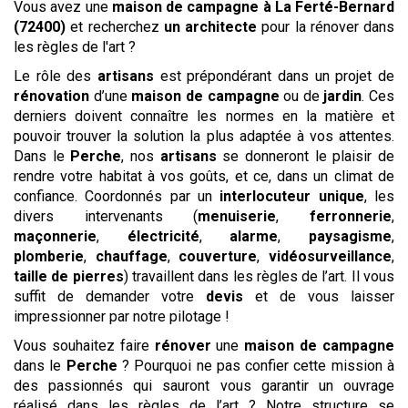
Vous avez une
maison de campagne
à La Ferté-Bernard
(72400)
et recherchez
un architecte
pour la rénover dans
les règles de l'art ?
Le rôle des
artisans
est prépondérant dans un projet de
rénovation
d’une
maison de campagne
ou de
jardin
. Ces
derniers doivent connaître les normes en la matière et
pouvoir trouver la solution la plus adaptée à vos attentes.
Dans le
Perche
, nos
artisans
se donneront le plaisir de
rendre votre habitat à vos goûts, et ce, dans un climat de
confiance. Coordonnés par un
interlocuteur unique
, les
divers intervenants (
menuiserie
,
ferronnerie
,
maçonnerie
,
électricité
,
alarme
,
paysagisme
,
plomberie
,
chauffage
,
couverture
,
vidéosurveillance
,
taille de pierres
) travaillent dans les règles de l’art. Il vous
suffit de demander votre
devis
et de vous laisser
impressionner par notre pilotage !
Vous souhaitez faire
rénover
une
maison de campagne
dans le
Perche
? Pourquoi ne pas confier cette mission à
des passionnés qui sauront vous garantir un ouvrage
réalisé dans les règles de l’art ? Notre structure se