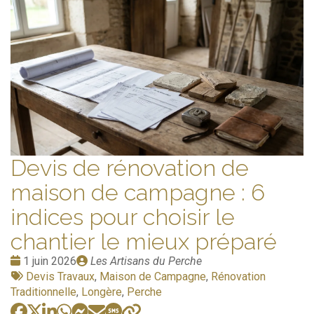
Devis de rénovation de
maison de campagne : 6
indices pour choisir le
chantier le mieux préparé
Date
Publié
1 juin 2026
Les Artisans du Perche
:
Tags
par
Devis Travaux
,
Maison de Campagne
,
Rénovation
:
Traditionnelle
,
Longère
,
Perche