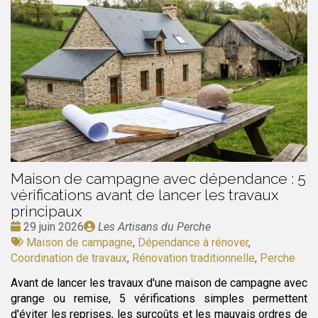
Maison de campagne avec dépendance : 5
vérifications avant de lancer les travaux
principaux
Date
Publié
29 juin 2026
Les Artisans du Perche
:
Tags
par
Maison de campagne
,
Dépendance à rénover
,
:
Coordination de travaux
,
Rénovation traditionnelle
,
Perche
Avant de lancer les travaux d'une maison de campagne avec
grange ou remise, 5 vérifications simples permettent
d'éviter les reprises, les surcoûts et les mauvais ordres de