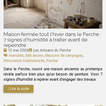
Maison fermée tout l'hiver dans le Perche :
7 signes d'humidité à traiter avant de
repeindre
Date
Publié
12 mai 2026
Les Artisans du Perche
:
Tags
par
Humidité
,
Bâti ancien
,
Maisons de campagne
,
:
Rénovation traditionnelle
,
Perche
Dans le Perche, rouvrir une maison ancienne au printemps
révèle parfois bien plus qu'un besoin de peinture. Voici 7
signes d'humidité à repérer avant d'engager des travaux.
Lire la suite