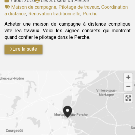
Date
Publié
7 août 2026
Les Artisans du Perche
:
Tags
par
Maison de campagne
,
Pilotage de travaux
,
Coordination
:
à distance
,
Rénovation traditionnelle
,
Perche
Acheter une maison de campagne à distance complique
vite les travaux. Voici les signes concrets qui montrent
quand confier le pilotage dans le Perche.
Lire la suite