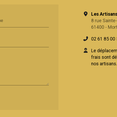
Les Artisan
8 rue Sainte
ne
61400 - Mor
02 61 85 00
Le déplaceme
frais sont d
nos artisans