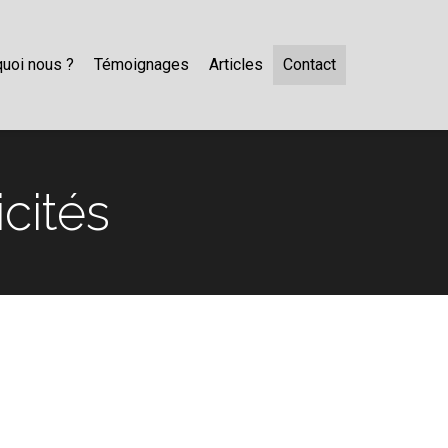
uoi nous ?
Témoignages
Articles
Contact
icités