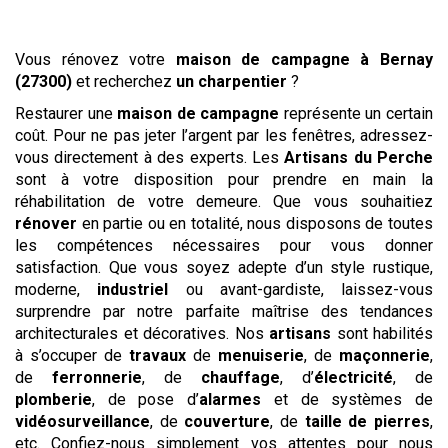
Vous rénovez votre
maison de campagne
à Bernay
(27300)
et recherchez
un charpentier
?
Restaurer une
maison de campagne
représente un certain
coût. Pour ne pas jeter l’argent par les fenêtres, adressez-
vous directement à des experts. Les
Artisans du Perche
sont à votre disposition pour prendre en main la
réhabilitation de votre demeure. Que vous souhaitiez
rénover
en partie ou en totalité, nous disposons de toutes
les compétences nécessaires pour vous donner
satisfaction. Que vous soyez adepte d’un style rustique,
moderne,
industriel
ou avant-gardiste, laissez-vous
surprendre par notre parfaite maîtrise des tendances
architecturales et décoratives. Nos
artisans
sont habilités
à s’occuper de
travaux
de
menuiserie
, de
maçonnerie
,
de
ferronnerie
, de
chauffage
, d’
électricité
, de
plomberie
, de pose d’
alarmes
et de systèmes de
vidéosurveillance
, de
couverture
, de
taille de pierres
,
etc. Confiez-nous simplement vos attentes pour nous