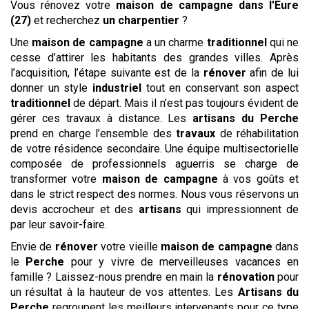
Vous rénovez votre
maison de campagne
dans l'Eure
(27)
et recherchez
un charpentier
?
Une
maison de campagne
a un charme
traditionnel
qui ne
cesse d’attirer les habitants des grandes villes. Après
l’acquisition, l’étape suivante est de la
rénover
afin de lui
donner un style
industriel
tout en conservant son aspect
traditionnel
de départ. Mais il n’est pas toujours évident de
gérer ces travaux à distance. Les
artisans du Perche
prend en charge l’ensemble des
travaux
de réhabilitation
de votre résidence secondaire. Une équipe multisectorielle
composée de professionnels aguerris se charge de
transformer votre
maison de campagne
à vos goûts et
dans le strict respect des normes. Nous vous réservons un
devis accrocheur et des
artisans
qui impressionnent de
par leur savoir-faire.
Envie de
rénover
votre vieille
maison de campagne
dans
le
Perche
pour y vivre de merveilleuses vacances en
famille ? Laissez-nous prendre en main la
rénovation
pour
un résultat à la hauteur de vos attentes. Les
Artisans du
Perche
regroupent les meilleurs intervenants pour ce type