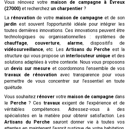
Vous rénovez votre
maison de campagne
à Évreux
(27000)
et recherchez
un charpentier
?
La
rénovation
de votre
maison de campagne
et de son
jardin
est souvent l’opportunité idéale pour intégrer les
toutes dernières innovations. Ces innovations peuvent être
technologiques ou organisationnelles : systèmes de
chauffage
,
couverture
,
alarme
, dispositifs de
vidéosurveillance
, etc. Les
Artisans du Perche
est la
structure qui vous propose un
interlocuteur unique
et des
solutions adaptées à votre contexte. Nous vous proposons
un
devis
sur mesure
et coordonnons l’ensemble de vos
travaux de rénovation
avec transparence pour vous
permettre de vous concentrer sur l’essentiel en toute
quiétude.
Vous souhaitez
rénover
votre
maison de campagne
dans
le
Perche
? Ces
travaux
exigent de l’expérience et de
véritables compétences. Adressez-vous à des
spécialistes en la matière pour obtenir satisfaction. Les
Artisans du Perche
sauront donner vie à toutes vos
attentes en maintenant l’esprit rustique de votre habitation,