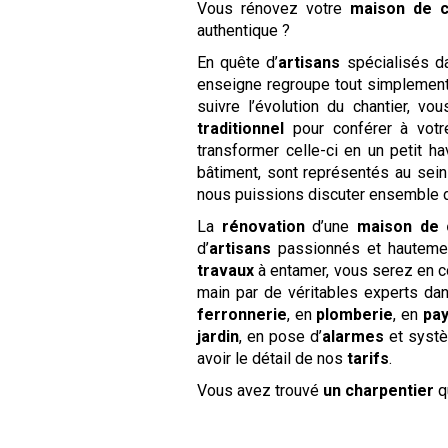
Vous rénovez votre
maison de
authentique ?
En quête d’
artisans
spécialisés d
enseigne regroupe tout simplement
suivre l’évolution du chantier, v
traditionnel
pour conférer à vot
transformer celle-ci en un petit h
bâtiment, sont représentés au sei
nous puissions discuter ensemble d
La
rénovation
d’une
maison de
d’
artisans
passionnés et hautement
travaux
à entamer, vous serez en c
main par de véritables experts da
ferronnerie
, en
plomberie
, en
pa
jardin
, en pose d’
alarmes
et syst
avoir le détail de nos
tarifs
.
Vous avez trouvé
un charpentier
qu