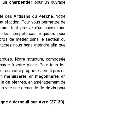
ez
un charpentier
pour un ouvrage
ôté des
Artisans du Perche
. Notre
tisfaction. Pour vous permettre de
isans
font preuve d’un savoir-faire
s des compétences requises pour
corps de métier, dans le secteur du
tactez-nous sans attendre afin que
rdues. Notre structure, composée
harge à votre place. Pour tous les
er sur votre propriété seront pris en
 en
menuiserie
, en
maçonnerie
, en
ille de pierres
, en aménagement de
ous vite une demande de
devis
pour
agne
à Verneuil-sur-Avre (27130)
.