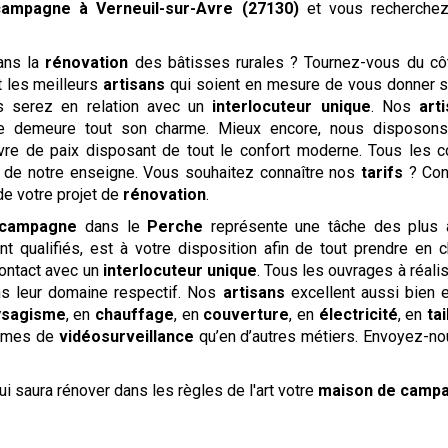
 campagne
à Verneuil-sur-Avre (27130)
et vous recherch
ans la
rénovation
des bâtisses rurales ? Tournez-vous du c
 les meilleurs
artisans
qui soient en mesure de vous donner sa
ous serez en relation avec un
interlocuteur unique
. Nos
art
re demeure tout son charme. Mieux encore, nous disposon
avre de paix disposant de tout le confort moderne. Tous les 
n de notre enseigne. Vous souhaitez connaître nos
tarifs
? Con
e votre projet de
rénovation
.
 campagne
dans le
Perche
représente une tâche des plus a
 qualifiés, est à votre disposition afin de tout prendre en c
ontact avec un
interlocuteur unique
. Tous les ouvrages à réalis
ns leur domaine respectif. Nos
artisans
excellent aussi bien
ysagisme
, en
chauffage
, en
couverture
, en
électricité
, en
ta
èmes de
vidéosurveillance
qu’en d’autres métiers. Envoyez-n
i saura rénover dans les règles de l'art votre
maison de camp