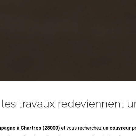
es travaux redeviennent un
ampagne
à Chartres (28000)
et vous recherchez
un couvreur
po