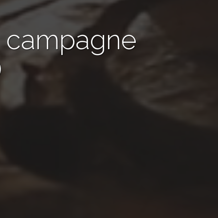
de campagne
)