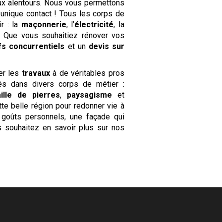
ux alentours. Nous vous permettons
 unique contact ! Tous les corps de
ir : la
maçonnerie
, l’
électricité
, la
c. Que vous souhaitiez rénover vos
ifs concurrentiels
et un
devis sur
er les
travaux
à de véritables pros
s dans divers corps de métier :
aille de pierres
,
paysagisme
et
tte belle région pour redonner vie à
goûts personnels, une façade qui
s souhaitez en savoir plus sur nos