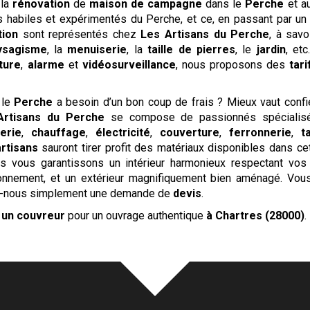
 la
rénovation
de
maison de campagne
dans le
Perche
et a
us habiles et expérimentés du Perche, et ce, en passant par un
tion
sont représentés chez
Les Artisans du Perche
, à savo
ysagisme
, la
menuiserie
, la
taille de pierres
, le
jardin
, et
ture
,
alarme
et
vidéosurveillance
, nous proposons des
tar
 le
Perche
a besoin d’un bon coup de frais ? Mieux vaut confi
Artisans du Perche
se compose de passionnés spécialisé
erie
,
chauffage
,
électricité
,
couverture
,
ferronnerie
,
t
artisans
sauront tirer profit des matériaux disponibles dans ce
 vous garantissons un intérieur harmonieux respectant vos 
ronnement, et un extérieur magnifiquement bien aménagé. Vou
-nous simplement une demande de
devis
.
é
un couvreur
pour un ouvrage authentique
à Chartres (28000)
.