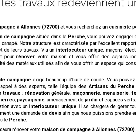
es travaux redeviennent un
ampagne
à Allonnes (72700)
et vous recherchez
un cuisiniste
po
n de campagne
située dans le
Perche
, vous pouvez engager
e canapé. Notre structure est caractérisée par l’excellent rappo
t de leurs travaux. Via un
interlocuteur unique
, maçons, élect
ent pour
rénover
votre maison et vous offrir des séjours in
é des matériaux utilisés afin de vous offrir un espace qui cons
 de campagne
exige beaucoup d’huile de coude. Vous pouvez
appel à des experts, telle l’équipe des
Artisans du Perche
de
travaux
:
rénovation
générale,
maçonnerie
,
menuiserie
,
f
pierres
,
paysagisme
, aménagement de
jardin
et espaces verts…
ation avec un
interlocuteur unique
. Il se chargera de gérer to
dement une demande de
devis
afin que nous puissions prendre en
s le
Perche
.
saura rénover votre
maison de campagne
à Allonnes (72700)