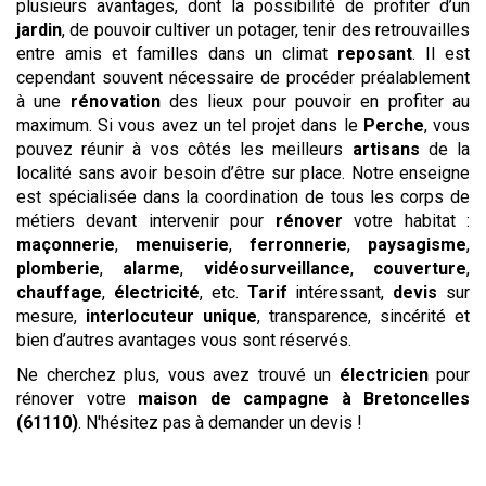
plusieurs avantages, dont la possibilité de profiter d’un
jardin
, de pouvoir cultiver un potager, tenir des retrouvailles
entre amis et familles dans un climat
reposant
. Il est
cependant souvent nécessaire de procéder préalablement
à une
rénovation
des lieux pour pouvoir en profiter au
maximum. Si vous avez un tel projet dans le
Perche
, vous
pouvez réunir à vos côtés les meilleurs
artisans
de la
localité sans avoir besoin d’être sur place. Notre enseigne
est spécialisée dans la coordination de tous les corps de
métiers devant intervenir pour
rénover
votre habitat :
maçonnerie
,
menuiserie
,
ferronnerie
,
paysagisme
,
plomberie
,
alarme
,
vidéosurveillance
,
couverture
,
chauffage
,
électricité
, etc.
Tarif
intéressant,
devis
sur
mesure,
interlocuteur unique
, transparence, sincérité et
bien d’autres avantages vous sont réservés.
Ne cherchez plus, vous avez trouvé un
électricien
pour
rénover votre
maison de campagne
à Bretoncelles
(61110)
. N'hésitez pas à demander un devis !