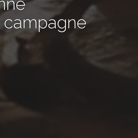
nné
de campagne