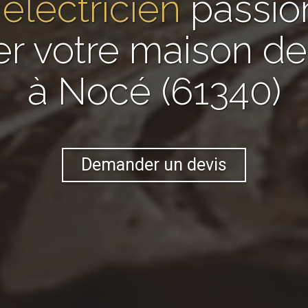
n
électricien
passio
er votre maison 
à Nocé (61340)
Demander un devis