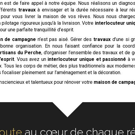
n est de faire appel à notre équipe. Nous réalisons un diagnos
ifférents
travaux
à envisager et la durée nécessaire à leur ré
pour vous livrer la maison de vos rêves. Nous nous chargeo
 pilotage rigoureux jusqu’à la livraison. Votre
interlocuteur uni
ur une parfaite tranquillité d’esprit.
on de campagne
n’est pas aisé. Gérer des
travaux
d’une si g
onne organisation. En nous faisant confiance pour la coordi
rtisans du Perche
, d’organiser l’ensemble des travaux et de g
’esprit
. Vous avez un
interlocuteur unique et passionné
à v
ux. Tous les corps de métier, des plus traditionnels aux modern
 focaliser pleinement sur l’aménagement et la décoration.
nsciencieux et talentueux pour rénover votre
maison de camp
oute
au cœur de chaque ré