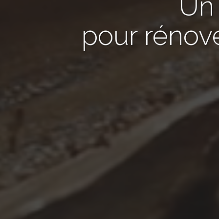
U
pour rénov