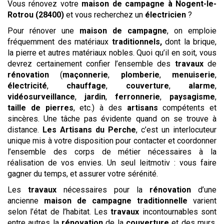
Vous rénovez votre
maison de campagne
à Nogent-le-
Rotrou (28400)
et vous recherchez un
électricien
?
Pour rénover une
maison de campagne
, on emploie
fréquemment des matériaux
traditionnels,
dont la brique,
la pierre et autres matériaux nobles. Quoi qu’il en soit, vous
devrez certainement confier l’ensemble des
travaux
de
rénovation
(
maçonnerie
,
plomberie
,
menuiserie
,
électricité
,
chauffage
,
couverture
,
alarme
,
vidéosurveillance
,
jardin
,
ferronnerie
,
paysagisme
,
taille de pierres
, etc.) à des
artisans
compétents et
sincères. Une tâche pas évidente quand on se trouve à
distance.
Les Artisans du Perche
, c’est un interlocuteur
unique mis à votre disposition pour contacter et coordonner
l’ensemble des corps de métier nécessaires à la
réalisation de vos envies. Un seul leitmotiv : vous faire
gagner du temps, et assurer votre sérénité.
Les
travaux
nécessaires pour la
rénovation
d’une
ancienne
maison de campagne traditionnelle
varient
selon l’état de l’habitat. Les
travaux
incontournables sont
entre autres la
rénovation
de la
couverture
et des murs,