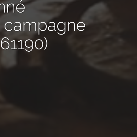
nné
de campagne
61190)