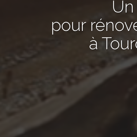
U
pour rénov
à Tou