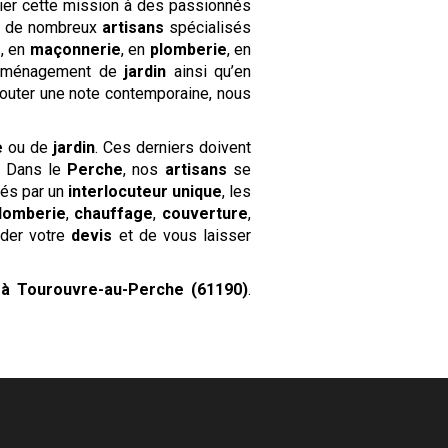
ier cette mission à des passionnés
se de nombreux
artisans
spécialisés
e
, en
maçonnerie
, en
plomberie
, en
aménagement de
jardin
ainsi qu’en
jouter une note contemporaine, nous
.
e
ou de
jardin
. Ces derniers doivent
s. Dans le
Perche
, nos
artisans
se
nés par un
interlocuteur unique
, les
lomberie
,
chauffage
,
couverture
,
ander votre
devis
et de vous laisser
e
à Tourouvre-au-Perche (61190)
.