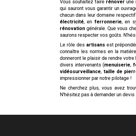
Vous souhaitez faire
rénover
une
qui sauront vous garantir un ouvra
chacun dans leur domaine respecti
électricité
, en
ferronnerie
, en s
rénovation
générale. Que vous che
saurons respecter vos goûts. N’hés
Le rôle des
artisans
est prépondér
connaître les normes en la matière
donneront le plaisir de rendre votre
divers intervenants (
menuiserie
,
f
vidéosurveillance
,
taille de pier
impressionner par notre pilotage !
Ne cherchez plus, vous avez tro
N'hésitez pas à demander un devis 