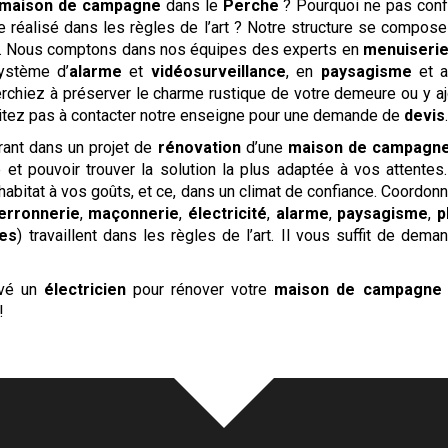
maison de campagne
dans le
Perche
? Pourquoi ne pas conf
ge réalisé dans les règles de l’art ? Notre structure se compo
f. Nous comptons dans nos équipes des experts en
menuiseri
ystème d’
alarme
et
vidéosurveillance
, en
paysagisme
et 
rchiez à préserver le charme rustique de votre demeure ou y a
itez pas à contacter notre enseigne pour une demande de
devis
ant dans un projet de
rénovation
d’une
maison de campagn
 et pouvoir trouver la solution la plus adaptée à vos attente
 habitat à vos goûts, et ce, dans un climat de confiance. Coordon
erronnerie
,
maçonnerie
,
électricité
,
alarme
,
paysagisme
,
p
res
) travaillent dans les règles de l’art. Il vous suffit de dem
uvé un
électricien
pour rénover votre
maison de campagn
!