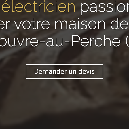
n
électricien
passio
er votre maison 
rouvre-au-Perche (
Demander un devis