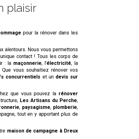
 plaisir
ogommage
pour la rénover dans les
ux alentours. Nous vous permettons
 unique contact ! Tous les corps de
ir : la
maçonnerie
, l’
électricité
, la
c. Que vous souhaitiez rénover vos
ifs concurrentiels
et un
devis sur
achez que vous pouvez la
rénover
structure,
Les Artisans du Perche
,
ronnerie
,
paysagisme
,
plomberie
,
pagne, tout en y apportant plus de
otre
maison de campagne
à Dreux