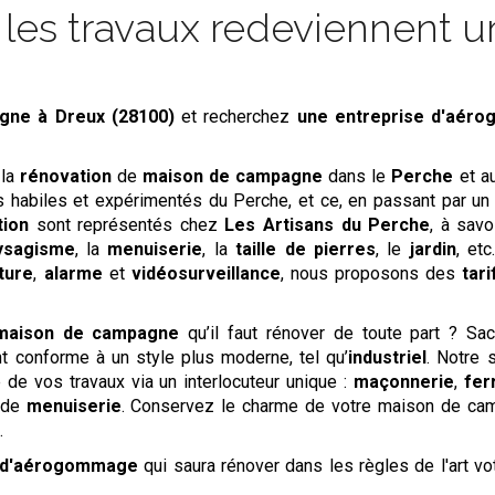
es travaux redeviennent un
agne
à Dreux (28100)
et recherchez
une entreprise d'aér
 la
rénovation
de
maison de campagne
dans le
Perche
et a
us habiles et expérimentés du Perche, et ce, en passant par un
tion
sont représentés chez
Les Artisans du Perche
, à savo
ysagisme
, la
menuiserie
, la
taille de pierres
, le
jardin
, et
ture
,
alarme
et
vidéosurveillance
, nous proposons des
tar
maison de campagne
qu’il faut rénover de toute part ? S
nt conforme à un style plus moderne, tel qu’
industriel
. Notre 
de vos travaux via un interlocuteur unique :
maçonnerie
,
fer
 de
menuiserie
. Conservez le charme de votre maison de cam
.
e d'aérogommage
qui saura rénover dans les règles de l'art v