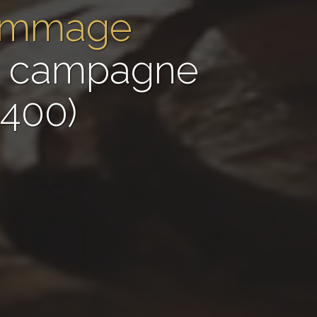
gommage
de campagne
2400)