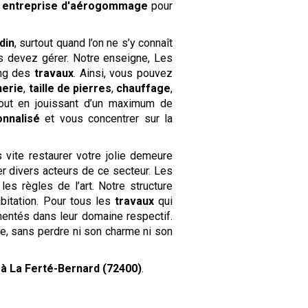
 entreprise d'aérogommage
pour
din
, surtout quand l’on ne s’y connaît
 devez gérer. Notre enseigne, Les
ong des
travaux
. Ainsi, vous pouvez
nerie
,
taille de pierres
,
chauffage
,
 tout en jouissant d’un maximum de
nnalisé
et vous concentrer sur la
vite restaurer votre jolie demeure
er divers acteurs de ce secteur. Les
es règles de l’art. Notre structure
bitation. Pour tous les
travaux
qui
entés dans leur domaine respectif.
se, sans perdre ni son charme ni son
e
à La Ferté-Bernard (72400)
.