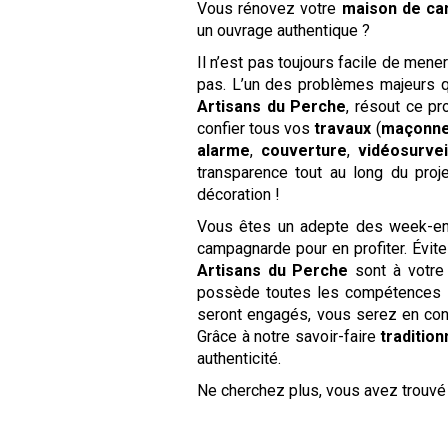
Vous rénovez votre
maison de c
un ouvrage authentique ?
Il n’est pas toujours facile de mene
pas. L’un des problèmes majeurs qu
Artisans du Perche
, résout ce p
confier tous vos
travaux
(
maçonne
alarme
,
couverture
,
vidéosurvei
transparence tout au long du pro
décoration !
Vous êtes un adepte des week-ends
campagnarde pour en profiter. Évite
Artisans du Perche
sont à votre
possède toutes les compétences in
seront engagés, vous serez en co
Grâce à notre savoir-faire
tradition
authenticité.
Ne cherchez plus, vous avez trouv