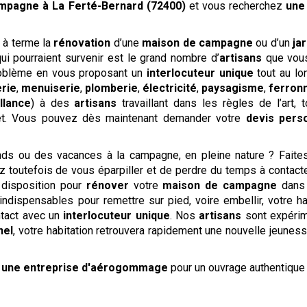
ampagne
à La Ferté-Bernard (72400)
et vous recherchez
une
r à terme la
rénovation
d’une
maison de campagne
ou d’un
jar
i pourraient survenir est le grand nombre d’
artisans
que vous
roblème en vous proposant un
interlocuteur unique
tout au l
rie
,
menuiserie
,
plomberie
,
électricité
,
paysagisme
,
ferron
llance
) à des
artisans
travaillant dans les règles de l’art,
jet. Vous pouvez dès maintenant demander votre
devis
perso
 ou des vacances à la campagne, en pleine nature ? Faites 
z toutefois de vous éparpiller et de perdre du temps à contact
 disposition pour
rénover
votre
maison de campagne
dans l
dispensables pour remettre sur pied, voire embellir, votre ha
ntact avec un
interlocuteur unique
. Nos
artisans
sont expérim
nel
, votre habitation retrouvera rapidement une nouvelle jeunes
é
une entreprise d'aérogommage
pour un ouvrage authentiqu