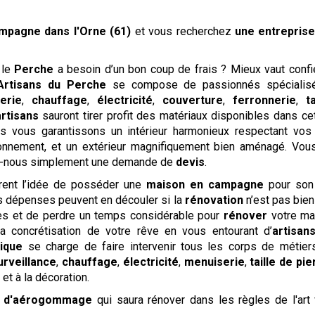
ampagne
dans l'Orne (61)
et vous recherchez
une entrepri
 le
Perche
a besoin d’un bon coup de frais ? Mieux vaut confi
Artisans du Perche
se compose de passionnés spécialisé
erie
,
chauffage
,
électricité
,
couverture
,
ferronnerie
,
t
artisans
sauront tirer profit des matériaux disponibles dans ce
 vous garantissons un intérieur harmonieux respectant vos 
ronnement, et un extérieur magnifiquement bien aménagé. Vou
-nous simplement une demande de
devis
.
ent l’idée de posséder une
maison en campagne
pour so
es dépenses peuvent en découler si la
rénovation
n’est pas bien
es et de perdre un temps considérable pour
rénover
votre ma
concrétisation de votre rêve en vous entourant d’
artisan
nique
se charge de faire intervenir tous les corps de métiers
urveillance
,
chauffage
,
électricité
,
menuiserie
,
taille de pi
t à la décoration.
e d'aérogommage
qui saura rénover dans les règles de l'art