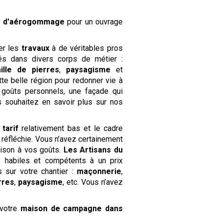
se d'aérogommage
pour un ouvrage
er les
travaux
à de véritables pros
s dans divers corps de métier :
aille de pierres
,
paysagisme
et
tte belle région pour redonner vie à
goûts personnels, une façade qui
s souhaitez en savoir plus sur nos
n
tarif
relativement bas et le cadre
 réfléchie. Vous n’avez certainement
ison à vos goûts.
Les Artisans du
s
habiles et compétents à un prix
 sur votre chantier :
maçonnerie
,
erres
,
paysagisme
, etc. Vous n’avez
 votre
maison de campagne
dans