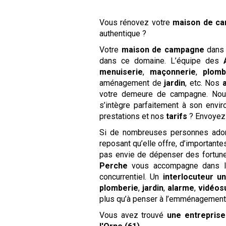
Vous rénovez votre
maison de c
authentique ?
Votre
maison de campagne
dans
dans ce domaine. L’équipe des
menuiserie
,
maçonnerie
,
plomb
aménagement de
jardin
, etc. Nos
votre demeure de campagne. Nous
s’intègre parfaitement à son envi
prestations et nos
tarifs
? Envoyez
Si de nombreuses personnes ador
reposant qu’elle offre, d’important
pas envie de dépenser des fortun
Perche
vous accompagne dans la 
concurrentiel. Un
interlocuteur u
plomberie
,
jardin
,
alarme
,
vidéos
plus qu’à penser à l’emménagement e
Vous avez trouvé
une entrepris