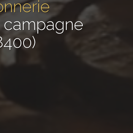
onnerie
de campagne
8400)