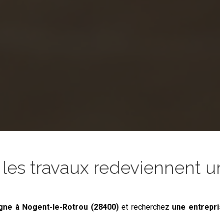
es travaux redeviennent un
agne
à Nogent-le-Rotrou (28400)
et recherchez
une entrepr