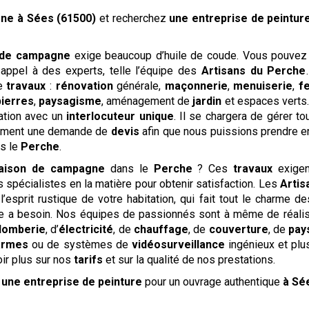
gne
à Sées (61500)
et recherchez
une entreprise de peintur
 de campagne
exige beaucoup d’huile de coude. Vous pouvez
appel à des experts, telle l’équipe des
Artisans du Perche
de
travaux
:
rénovation
générale,
maçonnerie
,
menuiserie
,
f
pierres
,
paysagisme
, aménagement de
jardin
et espaces verts…
ation avec un
interlocuteur unique
. Il se chargera de gérer to
dement une demande de
devis
afin que nous puissions prendre en
s le
Perche
.
aison de campagne
dans le
Perche
? Ces
travaux
exigen
pécialistes en la matière pour obtenir satisfaction. Les
Artis
’esprit rustique de votre habitation, qui fait tout le charme de
le a besoin. Nos équipes de passionnés sont à même de réali
lomberie
, d’
électricité
, de
chauffage
, de
couverture
, de
pay
armes
ou de systèmes de
vidéosurveillance
ingénieux et plu
ir plus sur nos
tarifs
et sur la qualité de nos prestations.
é
une entreprise de peinture
pour un ouvrage authentique
à Sé