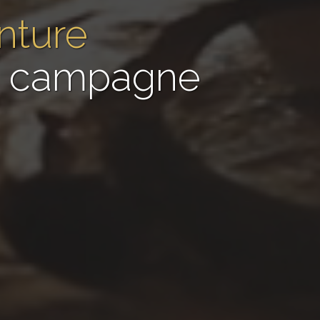
nture
de campagne