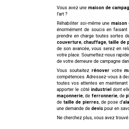
Vous avez une
maison de campa
l'art ?
Réhabiliter soi-même une
maison
énormément de soucis en faisant 
prendre en charge toutes sortes 
couverture
,
chauffage
,
taille de 
de son avancée, vous serez en rel
votre place. Soumettez-nous rapi
de votre demeure de campagne dan
Vous souhaitez
rénover
votre
m
compétences. Adressez-vous à des s
toutes vos attentes en maintenant l
apporter le côté
industriel
dont el
maçonnerie
, de
ferronnerie
, de
p
de
taille de pierres
, de pose d’
al
une demande de
devis
pour en savo
Ne cherchez plus, vous avez trouv