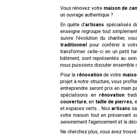
Vous rénovez votre
maison de c
un ouvrage authentique ?
En quête d’
artisans
spécialisés d
enseigne regroupe tout simplement
suivre l’évolution du chantier, v
traditionnel
pour conférer à vot
transformer celle-ci en un petit h
bâtiment, sont représentés au sei
nous puissions discuter ensemble d
Pour la
rénovation
de votre
maiso
projet à notre structure, vous profi
entreprendre seront pris en main 
spécialisons en
rénovation
tradi
couverture
, en
taille de pierres
, 
et espaces verts… Nos
artisans
sau
votre maison tout en préservant so
sereinement l’agencement et la déco
Ne cherchez plus, vous avez trouv