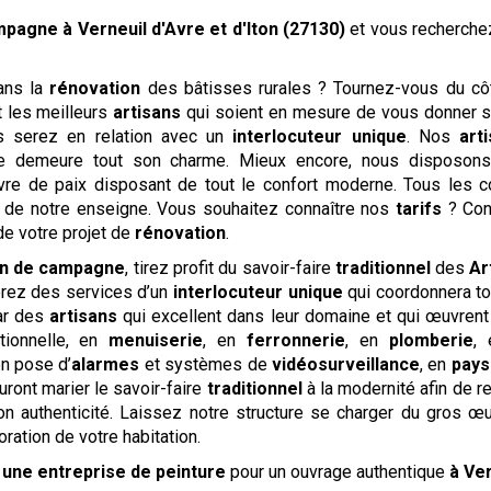
ampagne
à Verneuil d'Avre et d'Iton (27130)
et vous recherch
ans la
rénovation
des bâtisses rurales ? Tournez-vous du c
 les meilleurs
artisans
qui soient en mesure de vous donner sa
ous serez en relation avec un
interlocuteur unique
. Nos
art
re demeure tout son charme. Mieux encore, nous disposon
avre de paix disposant de tout le confort moderne. Tous les 
n de notre enseigne. Vous souhaitez connaître nos
tarifs
? Con
e votre projet de
rénovation
.
n de campagne
, tirez profit du savoir-faire
traditionnel
des
Ar
terez des services d’un
interlocuteur unique
qui coordonnera to
par des
artisans
qui excellent dans leur domaine et qui œuvrent 
tionnelle, en
menuiserie
, en
ferronnerie
, en
plomberie
,
en pose d’
alarmes
et systèmes de
vidéosurveillance
, en
pays
ront marier le savoir-faire
traditionnel
à la modernité afin de r
n authenticité. Laissez notre structure se charger du gros œ
ration de votre habitation.
é
une entreprise de peinture
pour un ouvrage authentique
à Ver