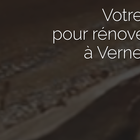
Votr
pour rénov
à Verne