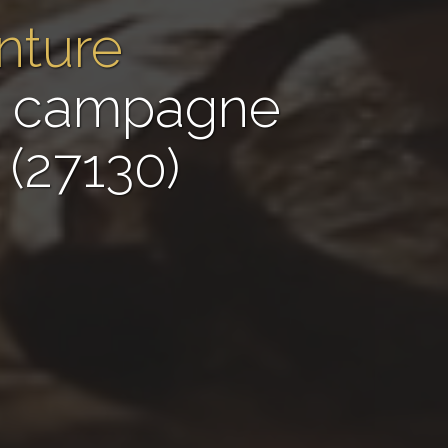
nture
de campagne
 (27130)