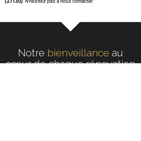
(27130)
. N'hésitez pas à nous contacter.
Notre
écoute
au cœur de
chaque rénovation