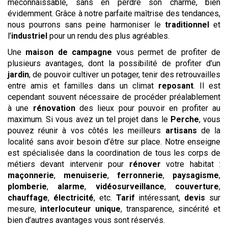
méconnaissable, sans en perdre son charme, bien
évidemment. Grâce à notre parfaite maîtrise des tendances,
nous pourrons sans peine harmoniser le
traditionnel
et
l’
industriel
pour un rendu des plus agréables.
Une
maison de campagne
vous permet de profiter de
plusieurs avantages, dont la possibilité de profiter d’un
jardin
, de pouvoir cultiver un potager, tenir des retrouvailles
entre amis et familles dans un climat
reposant
. Il est
cependant souvent nécessaire de procéder préalablement
à une
rénovation
des lieux pour pouvoir en profiter au
maximum. Si vous avez un tel projet dans le
Perche
, vous
pouvez réunir à vos côtés les meilleurs
artisans
de la
localité sans avoir besoin d’être sur place. Notre enseigne
est spécialisée dans la coordination de tous les corps de
métiers devant intervenir pour
rénover
votre habitat :
maçonnerie
,
menuiserie
,
ferronnerie
,
paysagisme
,
plomberie
,
alarme
,
vidéosurveillance
,
couverture
,
chauffage
,
électricité
, etc.
Tarif
intéressant,
devis
sur
mesure,
interlocuteur unique
, transparence, sincérité et
bien d’autres avantages vous sont réservés.