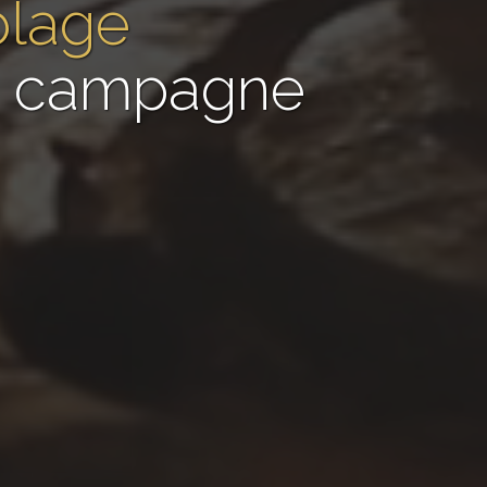
blage
de campagne