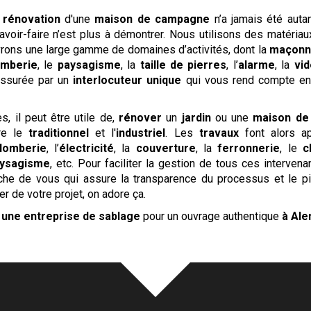
a
rénovation
d'une
maison de campagne
n’a jamais été auta
avoir-faire n’est plus à démontrer. Nous utilisons des matériau
uvrons une large gamme de domaines d’activités, dont la
maçonn
omberie
, le
paysagisme
, la
taille de pierres
, l’
alarme
, la
vid
ssurée par un
interlocuteur unique
qui vous rend compte en 
, il peut être utile de,
rénover
un
jardin
ou une
maison de
tre le
traditionnel
et l'
industriel
. Les
travaux
font alors ap
lomberie
, l’
électricité
, la
couverture
, la
ferronnerie
, le
c
ysagisme
, etc. Pour faciliter la gestion de tous ces intervena
che de vous qui assure la transparence du processus et le pil
r de votre projet, on adore ça.
é
une entreprise de sablage
pour un ouvrage authentique
à Ale