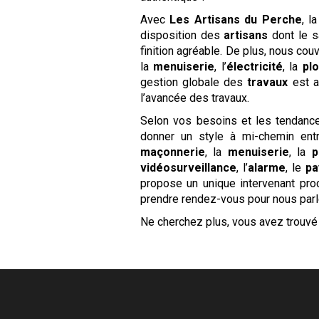
Avec
Les
Artisans du Perche
, l
disposition des
artisans
dont le s
finition agréable. De plus, nous co
la
menuiserie
, l’
électricité
, la
pl
gestion globale des
travaux
est a
l’avancée des travaux.
Selon vos besoins et les tendances
donner un style à mi-chemin en
maçonnerie
, la
menuiserie
, la
p
vidéosurveillance
, l’
alarme
, le
pa
propose un unique intervenant pro
prendre rendez-vous pour nous parle
Ne cherchez plus, vous avez trouv