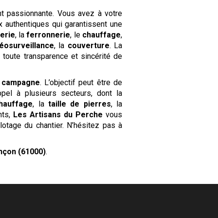
nt passionnante. Vous avez à votre
x authentiques qui garantissent une
erie
, la
ferronnerie
, le
chauffage
,
éosurveillance
, la
couverture
. La
toute transparence et sincérité de
 campagne
. L’objectif peut être de
pel à plusieurs secteurs, dont la
hauffage
, la
taille de pierres
, la
nts,
Les
Artisans du Perche
vous
otage du chantier. N’hésitez pas à
nçon (61000)
.