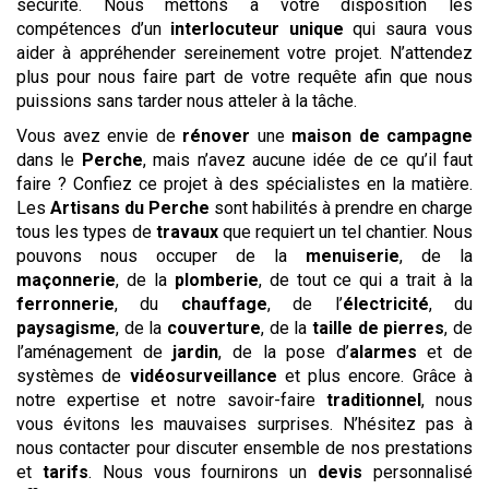
sécurité. Nous mettons à votre disposition les
compétences d’un
interlocuteur unique
qui saura vous
aider à appréhender sereinement votre projet. N’attendez
plus pour nous faire part de votre requête afin que nous
puissions sans tarder nous atteler à la tâche.
Vous avez envie de
rénover
une
maison de campagne
dans le
Perche
, mais n’avez aucune idée de ce qu’il faut
faire ? Confiez ce projet à des spécialistes en la matière.
Les
Artisans du Perche
sont habilités à prendre en charge
tous les types de
travaux
que requiert un tel chantier. Nous
pouvons nous occuper de la
menuiserie
, de la
maçonnerie
, de la
plomberie
, de tout ce qui a trait à la
ferronnerie
, du
chauffage
, de l’
électricité
, du
paysagisme
, de la
couverture
, de la
taille de pierres
, de
l’aménagement de
jardin
, de la pose d’
alarmes
et de
systèmes de
vidéosurveillance
et plus encore. Grâce à
notre expertise et notre savoir-faire
traditionnel
, nous
vous évitons les mauvaises surprises. N’hésitez pas à
nous contacter pour discuter ensemble de nos prestations
et
tarifs
. Nous vous fournirons un
devis
personnalisé