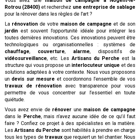
Vous avez une
maison de campagne
à Nogent-le-
Rotrou (28400)
et recherchez
une entreprise de sablage
pour la rénover dans les règles de l'art ?
La
rénovation
de votre
maison de campagne
et de son
jardin
est souvent l’opportunité idéale pour intégrer les
toutes dernières innovations. Ces innovations peuvent être
technologiques ou organisationnelles : systèmes de
chauffage
,
couverture
,
alarme
, dispositifs de
vidéosurveillance
, etc. Les
Artisans du Perche
est la
structure qui vous propose un
interlocuteur unique
et des
solutions adaptées à votre contexte. Nous vous proposons
un
devis
sur mesure
et coordonnons l’ensemble de vos
travaux de rénovation
avec transparence pour vous
permettre de vous concentrer sur l’essentiel en toute
quiétude.
Vous avez envie de
rénover
une
maison de campagne
dans le
Perche
, mais n’avez aucune idée de ce qu’il faut
faire ? Confiez ce projet à des spécialistes en la matière.
Les
Artisans du Perche
sont habilités à prendre en charge
tous les types de
travaux
que requiert un tel chantier. Nous