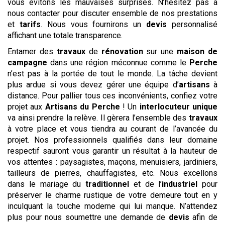
vous évitons les mauvaises surprises. N’hésitez pas à
nous contacter pour discuter ensemble de nos prestations
et
tarifs
. Nous vous fournirons un
devis
personnalisé
affichant une totale transparence.
Entamer des
travaux
de
rénovation
sur une
maison de
campagne
dans une région méconnue comme le
Perche
n’est pas à la portée de tout le monde. La tâche devient
plus ardue si vous devez gérer une équipe d’
artisans
à
distance. Pour pallier tous ces inconvénients, confiez votre
projet aux
Artisans du Perche
! Un
interlocuteur unique
va ainsi prendre la relève. Il gèrera l’ensemble des
travaux
à votre place et vous tiendra au courant de l’avancée du
projet. Nos professionnels qualifiés dans leur domaine
respectif sauront vous garantir un résultat à la hauteur de
vos attentes : paysagistes, maçons, menuisiers, jardiniers,
tailleurs de pierres, chauffagistes, etc. Nous excellons
dans le mariage du
traditionnel
et de l’
industriel
pour
préserver le charme rustique de votre demeure tout en y
inculquant la touche moderne qui lui manque. N’attendez
plus pour nous soumettre une demande de
devis
afin de