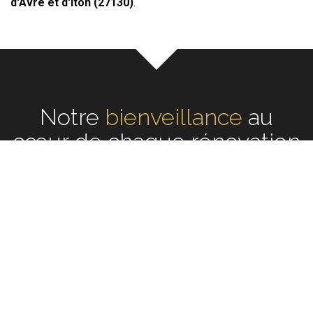
d'Avre et d'Iton (27130)
.
Notre
écoute
au cœur de
chaque rénovation