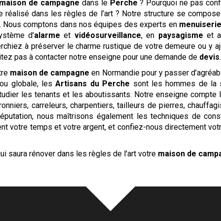
maison de campagne
dans le
Perche
? Pourquoi ne pas conf
ge réalisé dans les règles de l’art ? Notre structure se compo
f. Nous comptons dans nos équipes des experts en
menuiseri
ystème d’
alarme
et
vidéosurveillance
, en
paysagisme
et 
rchiez à préserver le charme rustique de votre demeure ou y a
itez pas à contacter notre enseigne pour une demande de
devis
tre
maison de campagne
en Normandie pour y passer d’agréabl
e ou globale, les
Artisans du Perche
sont les hommes de la si
étudier les tenants et les aboutissants. Notre enseigne compte 
onniers, carreleurs, charpentiers, tailleurs de pierres, chauffag
 réputation, nous maîtrisons également les techniques de cons
nt votre temps et votre argent, et confiez-nous directement votre
ui saura rénover dans les règles de l'art votre
maison de camp