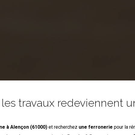
es travaux redeviennent un
gne
à Alençon (61000)
et recherchez
une ferronerie
pour la ré