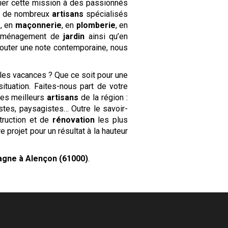
ier cette mission à des passionnés
se de nombreux
artisans
spécialisés
e
, en
maçonnerie
, en
plomberie
, en
aménagement de
jardin
ainsi qu’en
jouter une note contemporaine, nous
.
es vacances ? Que ce soit pour une
tuation. Faites-nous part de votre
les meilleurs
artisans
de la région :
istes, paysagistes… Outre le savoir-
truction et de
rénovation
les plus
 projet pour un résultat à la hauteur
agne
à Alençon (61000)
.