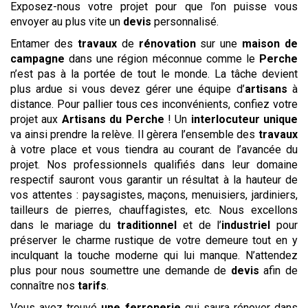
Exposez-nous votre projet pour que l’on puisse vous
envoyer au plus vite un
devis
personnalisé.
Entamer des
travaux
de
rénovation
sur une
maison de
campagne
dans une région méconnue comme le
Perche
n’est pas à la portée de tout le monde. La tâche devient
plus ardue si vous devez gérer une équipe d’
artisans
à
distance. Pour pallier tous ces inconvénients, confiez votre
projet aux
Artisans du Perche
! Un
interlocuteur unique
va ainsi prendre la relève. Il gèrera l’ensemble des
travaux
à votre place et vous tiendra au courant de l’avancée du
projet. Nos professionnels qualifiés dans leur domaine
respectif sauront vous garantir un résultat à la hauteur de
vos attentes : paysagistes, maçons, menuisiers, jardiniers,
tailleurs de pierres, chauffagistes, etc. Nous excellons
dans le mariage du
traditionnel
et de l’
industriel
pour
préserver le charme rustique de votre demeure tout en y
inculquant la touche moderne qui lui manque. N’attendez
plus pour nous soumettre une demande de
devis
afin de
connaître nos
tarifs
.
Vous avez trouvé
une ferronerie
qui saura rénover dans