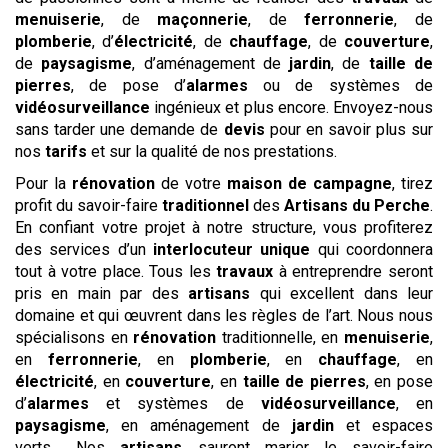
menuiserie
, de
maçonnerie
, de
ferronnerie
, de
plomberie
, d’
électricité
, de
chauffage
, de
couverture
,
de
paysagisme
, d’aménagement de
jardin
, de
taille de
pierres
, de pose d’
alarmes
ou de systèmes de
vidéosurveillance
ingénieux et plus encore. Envoyez-nous
sans tarder une demande de
devis
pour en savoir plus sur
nos
tarifs
et sur la qualité de nos prestations.
Pour la
rénovation
de votre
maison de campagne
, tirez
profit du savoir-faire
traditionnel
des
Artisans du Perche
.
En confiant votre projet à notre structure, vous profiterez
des services d’un
interlocuteur unique
qui coordonnera
tout à votre place. Tous les
travaux
à entreprendre seront
pris en main par des
artisans
qui excellent dans leur
domaine et qui œuvrent dans les règles de l’art. Nous nous
spécialisons en
rénovation
traditionnelle, en
menuiserie
,
en
ferronnerie
, en
plomberie
, en
chauffage
, en
électricité
, en
couverture
, en
taille de pierres
, en pose
d’
alarmes
et systèmes de
vidéosurveillance
, en
paysagisme
, en aménagement de
jardin
et espaces
verts… Nos
artisans
sauront marier le savoir-faire