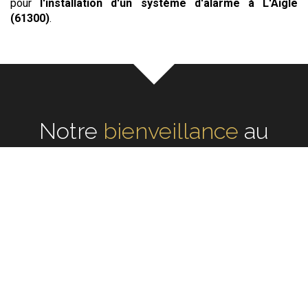
pour
l'installation d'un système d'alarme
à L'Aigle
(61300)
.
Notre
écoute
au cœur de
chaque réalisation