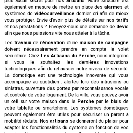
plus aucun secret pour nos
artisans
. Notre structure est
également en mesure de mettre en place des
alarmes
et
systèmes de
vidéosurveillance
dernier cri afin de mieux
vous protéger. Envie d’avoir plus de détails sur nos
tarifs
et nos prestations ? Envoyez-nous une demande de
devis
afin que nous puissions vite nous atteler à la tâche.
Les
travaux
de
rénovation
d’une
maison de campagne
doivent nécessairement prendre en compte le volet
sécuritaire. Chez
Les Artisans du Perche
, nous intégrons
si vous le souhaitez les dernières innovations
technologiques afin de rehausser notre niveau de sécurité.
La domotique est une technologie innovante qui vous
accompagne au quotidien : alertes lors des intrusions ou
sinistres, ouverture des portes par reconnaissance vocale
et contrôle de votre logement. De la ville, vous pouvez avoir
un œil sur votre maison dans le
Perche
par le biais de
votre tablette ou smartphone. Les systèmes domotiques
peuvent également être utiles pour sécuriser un parent à
mobilité réduite. Nos
artisans
se donneront du plaisir pour
adapter les fonctionnalités du système en fonction de vos