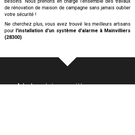
besoins. Nous prenons en charge l’ensemble des travaux
de rénovation de maison de campagne sans jamais oublier
votre sécurité !
Ne cherchez plus, vous avez trouvé les meilleurs artisans
pour
l'installation d'un système d'alarme
à Mainvilliers
(28300)
.
Notre
écoute
au cœur de
chaque réalisation