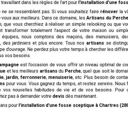
s
travaillant dans les règles de l'art pour
l'installation d'une fo
e
ne se ressemblent pas. Si vous souhaitez faire
rénover
la v
ez-vous aux meilleurs. Dans ce domaine, les
Artisans du Perch
e, que vous cherchiez à réaliser un simple relooking ou que 
t transformer totalement l’aspect de votre maison ou simple
 équipes, nous comptons des maçons, des menuisiers, des 
s, des jardiniers et plus encore. Tous nos
artisans
se distingu
e d’ouvrage. Ne perdez plus votre temps à chercher les différen
us vos besoins.
campagne
est l’occasion de vous offrir un niveau optimal de con
que
et les meilleurs
artisans
du
Perche
, quel que soit le doma
ie
,
jardin
,
ferronnerie
,
menuiserie
, etc. Plus besoin de conta
ans
pour vous. Vous gagnez du temps, et restez sereins. Nous fa
e vos nouvelles habitudes de vie et de vos besoins. Pour 
sitez pas à demander votre
devis
dès maintenant.
isans pour
l'installation d'une fosse sceptique
à Chartres (28