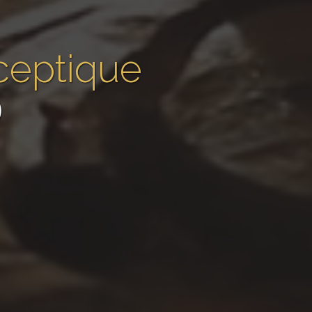
sceptique
)