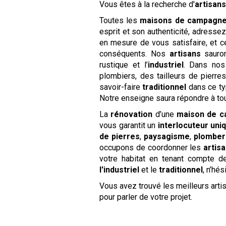
Vous êtes à la recherche d'
artisan
Toutes les
maisons de campagn
esprit et son authenticité, adress
en mesure de vous satisfaire, et c
conséquents. Nos
artisans
sauron
rustique et l’
industriel
. Dans nos
plombiers, des tailleurs de pierre
savoir-faire
traditionnel
dans ce typ
Notre enseigne saura répondre à to
La
rénovation
d’une
maison de 
vous garantit un
interlocuteur uni
de pierres
,
paysagisme
,
plomber
occupons de coordonner les
artis
votre habitat en tenant compte d
l'industriel
et le
traditionnel
, n’hé
Vous avez trouvé les meilleurs art
pour parler de votre projet.