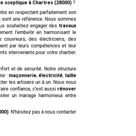
sse sceptique
à Chartres (28000)
?
ôtre en respectant parfaitement son
e
sont une référence. Nous sommes
vous souhaitiez engager des
travaux
ment l’embellir en harmonisant le
couvreurs, des électriciens, des
ent par leurs compétences et leur
ts intervenants pour votre chantier.
fort et de sécurité. Notre structure
ine :
maçonnerie
,
électricité
,
taille
cter les artisans un à un. Nous nous
ire confiance, c’est aussi
rénover
créer un mariage harmonieux entre
000)
. N'hésitez pas à nous contacter