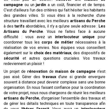
campagne
ou un
jardin
a un coût, financier et de temps.
C’est d’ailleurs l’un des critères qui fait hésiter les habitants
des grandes villes. Si vous êtes à la recherche d’une
structure travaillant avec les meilleurs
artisans du Perche
à des
tarifs
abordables, il n’y a qu’une seule adresse :
Les
Artisans du Perche
. Vous ne faites face à aucune
difficulté : vous avez un
interlocuteur unique
pour
coordonner tous les
corps de métier
nécessaires à la
réalisation de vos envies. Nos équipes vous conseillent
également sur le
choix des matériaux
, des dispositifs de
sécurité
et autres questions cruciales. Vos travaux
redeviennent un plaisir !
Un projet de
rénovation
de
maison de campagne
n’est
pas aisé. Gérer des
travaux
d’une si grande envergure
souvent à distance peut devenir complexe sans une bonne
organisation. En nous faisant confiance pour la coordination
de votre projet, nous nous chargeons de réunir les meilleurs
artisans du Perche
, d’organiser l’ensemble des travaux et
de gérer les détails techniques en toute transparence afin
de vous
libérer l’esprit
. Vous avez un
interlocuteur