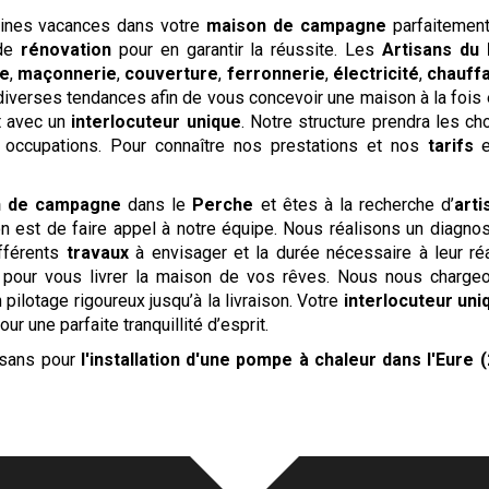
aines vacances dans votre
maison de campagne
parfaitement
 de
rénovation
pour en garantir la réussite. Les
Artisans du
ie
,
maçonnerie
,
couverture
,
ferronnerie
,
électricité
,
chauff
iverses tendances afin de vous concevoir une maison à la fois 
t avec un
interlocuteur unique
. Notre structure prendra les c
s occupations. Pour connaître nos prestations et nos
tarifs
e
n de campagne
dans le
Perche
et êtes à la recherche d’
arti
n est de faire appel à notre équipe. Nous réalisons un diagnos
ifférents
travaux
à envisager et la durée nécessaire à leur ré
pour vous livrer la maison de vos rêves. Nous nous chargeo
 pilotage rigoureux jusqu’à la livraison. Votre
interlocuteur uni
ur une parfaite tranquillité d’esprit.
tisans pour
l'installation d'une pompe à chaleur
dans l'Eure (