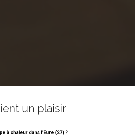
nt un plaisir
mpe à chaleur
dans l'Eure (27)
?