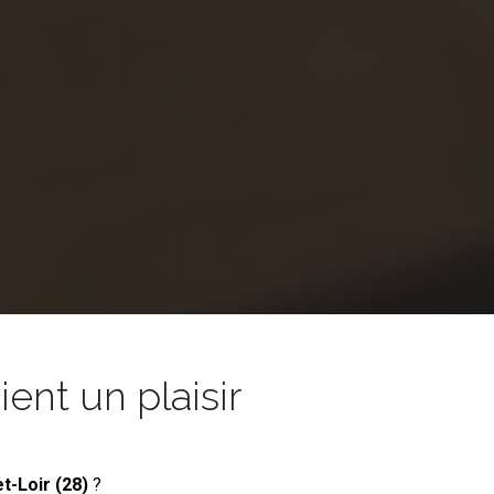
nt un plaisir
t-Loir (28)
?