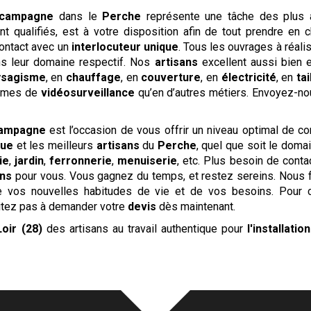
 campagne
dans le
Perche
représente une tâche des plus a
 qualifiés, est à votre disposition afin de tout prendre en c
ontact avec un
interlocuteur unique
. Tous les ouvrages à réalis
ns leur domaine respectif. Nos
artisans
excellent aussi bien
ysagisme
, en
chauffage
, en
couverture
, en
électricité
, en
ta
èmes de
vidéosurveillance
qu’en d’autres métiers. Envoyez-n
campagne
est l’occasion de vous offrir un niveau optimal de con
que
et les meilleurs
artisans
du
Perche
, quel que soit le doma
ie
,
jardin
,
ferronnerie
,
menuiserie
, etc. Plus besoin de conta
ans
pour vous. Vous gagnez du temps, et restez sereins. Nous fa
e vos nouvelles habitudes de vie et de vos besoins. Pour 
sitez pas à demander votre
devis
dès maintenant.
Loir (28)
des artisans au travail authentique pour
l'installati