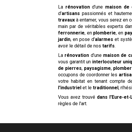
La
rénovation
d’une
maison de
d’
artisans
passionnés et hautement
travaux
à entamer, vous serez en c
main par de véritables experts da
ferronnerie
, en
plomberie
, en
pa
jardin
, en pose d’
alarmes
et syst
avoir le détail de nos
tarifs
.
La
rénovation
d’une
maison de 
vous garantit un
interlocuteur uni
de pierres
,
paysagisme
,
plomber
occupons de coordonner les
artis
votre habitat en tenant compte d
l'industriel
et le
traditionnel
, n’hé
Vous avez trouvé
dans l'Eure-et-
règles de l'art.