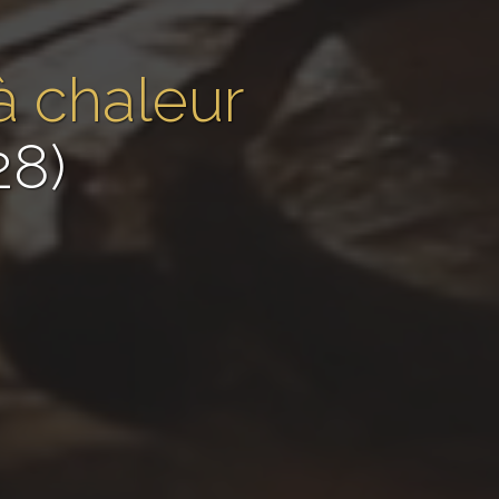
à chaleur
28)