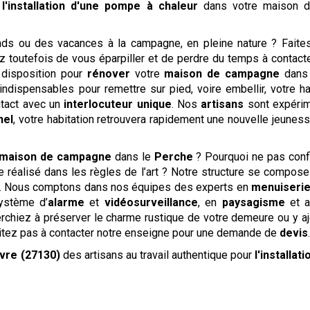
r
l'installation d'une pompe à chaleur
dans votre maison 
 ou des vacances à la campagne, en pleine nature ? Faites 
z toutefois de vous éparpiller et de perdre du temps à contact
 disposition pour
rénover
votre
maison de campagne
dans l
dispensables pour remettre sur pied, voire embellir, votre ha
ntact avec un
interlocuteur unique
. Nos
artisans
sont expérim
nel
, votre habitation retrouvera rapidement une nouvelle jeunes
maison de campagne
dans le
Perche
? Pourquoi ne pas conf
ge réalisé dans les règles de l’art ? Notre structure se compo
f. Nous comptons dans nos équipes des experts en
menuiseri
ystème d’
alarme
et
vidéosurveillance
, en
paysagisme
et 
rchiez à préserver le charme rustique de votre demeure ou y a
itez pas à contacter notre enseigne pour une demande de
devis
Avre (27130)
des artisans au travail authentique pour
l'installa