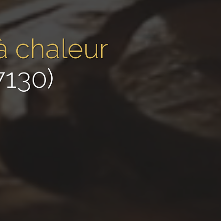
à chaleur
7130)