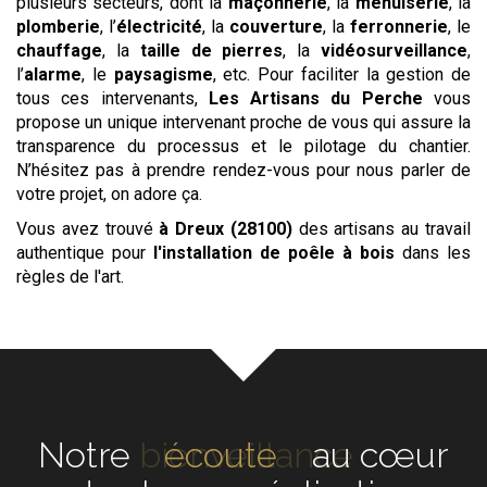
plusieurs secteurs, dont la
maçonnerie
, la
menuiserie
, la
plomberie
, l’
électricité
, la
couverture
, la
ferronnerie
, le
chauffage
, la
taille de pierres
, la
vidéosurveillance
,
l’
alarme
, le
paysagisme
, etc. Pour faciliter la gestion de
tous ces intervenants,
Les
Artisans du Perche
vous
propose un unique intervenant proche de vous qui assure la
transparence du processus et le pilotage du chantier.
N’hésitez pas à prendre rendez-vous pour nous parler de
votre projet, on adore ça.
Vous avez trouvé
à Dreux (28100)
des artisans au travail
authentique pour
l'installation de poêle à bois
dans les
règles de l'art.
Notre
écoute
au cœur de