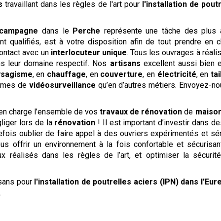
ns
travaillant dans les règles de l'art pour
l'installation de pout
 campagne
dans le
Perche
représente une tâche des plus a
 qualifiés, est à votre disposition afin de tout prendre en c
ontact avec un
interlocuteur unique
. Tous les ouvrages à réalis
ns leur domaine respectif. Nos
artisans
excellent aussi bien
ysagisme
, en
chauffage
, en
couverture
, en
électricité
, en
ta
èmes de
vidéosurveillance
qu’en d’autres métiers. Envoyez-n
en charge l’ensemble de vos
travaux de rénovation
de
maison
liger lors de la
rénovation
! Il est important d’investir dans d
ois oublier de faire appel à des ouvriers expérimentés et séri
ous offrir un environnement à la fois confortable et sécurisa
ux réalisés dans les règles de l’art, et optimiser la sécurit
isans pour
l'installation de poutrelles aciers (IPN)
dans l'Eure
.