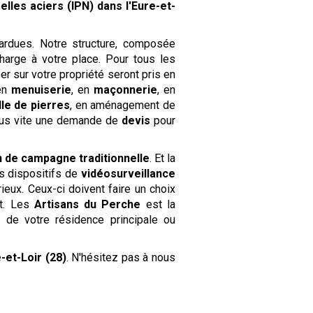
relles aciers (IPN)
dans l'Eure-et-
rdues. Notre structure, composée
harge à votre place. Pour tous les
er sur votre propriété seront pris en
 en
menuiserie
, en
maçonnerie
, en
ille de pierres
, en aménagement de
ous vite une demande de
devis
pour
 de campagne traditionnelle
. Et la
es dispositifs de
vidéosurveillance
eux. Ceux-ci doivent faire un choix
nt. Les
Artisans du Perche
est la
é de votre résidence principale ou
-et-Loir (28)
. N'hésitez pas à nous