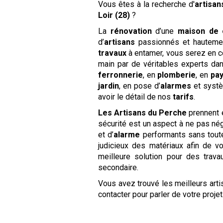
Vous êtes à la recherche d'
artisa
Loir (28)
?
La
rénovation
d’une
maison de
d’
artisans
passionnés et hautement
travaux
à entamer, vous serez en c
main par de véritables experts da
ferronnerie
, en
plomberie
, en
pa
jardin
, en pose d’
alarmes
et syst
avoir le détail de nos
tarifs
.
Les Artisans du Perche
prennent 
sécurité est un aspect à ne pas nég
et d’
alarme
performants sans toutef
judicieux des matériaux afin de v
meilleure solution pour des trava
secondaire.
Vous avez trouvé les meilleurs art
contacter pour parler de votre projet