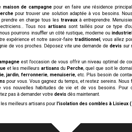
re
maison de campagne
pour en faire une résidence principa
Perche
pour trouver une solution adaptée à vos besoins. Nou
r prendre en charge tous les
travaux
à entreprendre. Menuisier
 électriciens… Tous nos
artisans
sont taillés pour ce type d’o
nous pourrons insuffler un côté rustique, moderne ou
industrie
otre expérience et notre savoir-faire
traditionnel
, vous allez po
pagnie de vos proches. Déposez vite une demande de
devis
sur 
campagne
est l’occasion de vous offrir un niveau optimal de con
que
et les meilleurs
artisans
du
Perche
, quel que soit le doma
ie
,
jardin
,
ferronnerie
,
menuiserie
, etc. Plus besoin de conta
ans
pour vous. Vous gagnez du temps, et restez sereins. Nous fa
e vos nouvelles habitudes de vie et de vos besoins. Pour 
sitez pas à demander votre
devis
dès maintenant.
les meilleurs artisans pour
l'isolation des combles
à Lisieux 