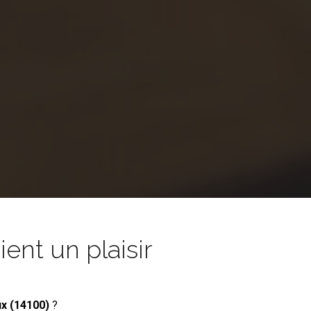
nt un plaisir
ux (14100)
?