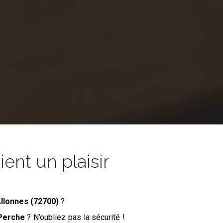
nt un plaisir
Allonnes (72700)
?
Perche
? N’oubliez pas la sécurité !