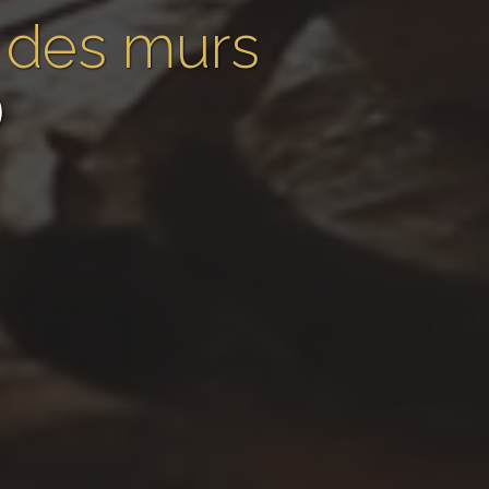
n des murs
)