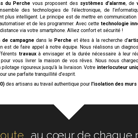
ns du Perche
vous proposent des
systèmes d’alarme
, de
nsemble des technologies de l’électronique, de l’informati
t plus intelligent. Le principe est de mettre en communicatio
s automatiser et de les programmer. Avec cette
technologie in
istance via votre smartphone. Alliez confort et sécurité !
n de campagne
dans le
Perche
et êtes à la recherche d’
arti
n est de faire appel à notre équipe. Nous réalisons un diagnos
ifférents
travaux
à envisager et la durée nécessaire à leur ré
pour vous livrer la maison de vos rêves. Nous nous chargeo
 pilotage rigoureux jusqu’à la livraison. Votre
interlocuteur uni
ur une parfaite tranquillité d’esprit.
0)
des artisans au travail authentique pour
l'isolation des murs
oute
au cœur de chaque ré