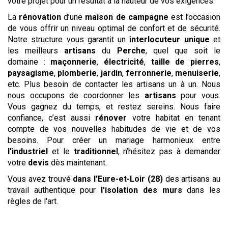
votre projet pour un résultat à la hauteur de vos exigences.
La
rénovation
d’une
maison de campagne
est l’occasion
de vous offrir un niveau optimal de confort et de sécurité.
Notre structure vous garantit un
interlocuteur unique
et
les meilleurs
artisans
du
Perche
, quel que soit le
domaine :
maçonnerie
,
électricité
,
taille de pierres
,
paysagisme
,
plomberie
,
jardin
,
ferronnerie
,
menuiserie
,
etc. Plus besoin de contacter les artisans un à un. Nous
nous occupons de coordonner les
artisans
pour vous.
Vous gagnez du temps, et restez sereins. Nous faire
confiance, c’est aussi
rénover
votre habitat en tenant
compte de vos nouvelles habitudes de vie et de vos
besoins. Pour créer un mariage harmonieux entre
l'industriel
et le
traditionnel
, n’hésitez pas à demander
votre
devis
dès maintenant.
Vous avez trouvé
dans l'Eure-et-Loir (28)
des artisans au
travail authentique pour
l'isolation des murs
dans les
règles de l'art.