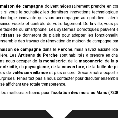
maison de campagne
doivent nécessairement prendre en com
ns si vous le souhaitez les dernières innovations technologiqu
hnologie innovante qui vous accompagne au quotidien : alerte
sance vocale et contrôle de votre logement. De la ville, vous p
tre tablette ou smartphone. Les systèmes domotiques peuvent é
artisans
se donneront du plaisir pour adapter les fonctionnal
ensemble des travaux de rénovation de maison de campagne sans 
maison de campagne
dans le
Perche
, mais n’avez aucune idé
tière. Les
Artisans du Perche
sont habilités à prendre en ch
vons nous occuper de la
menuiserie
, de la
maçonnerie
, de la
p
lectricité
, du
paysagisme
, de la
couverture
, de la
taille de p
mes de
vidéosurveillance
et plus encore. Grâce à notre expertis
rprises. N’hésitez pas à nous contacter pour discuter ensembl
é affichant une totale transparence.
les meilleurs artisans pour
l'isolation des murs
au Mans (720