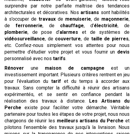
surprendre par notre parfaite maîtrise des tendances
architecturales et décoratives. Nos
artisans
sont habilités
à s’occuper de
travaux
de
menuiserie
, de
maçonnerie
,
de
ferronnerie
, de
chauffage
, d’
électricité
, de
plomberie
, de pose d’
alarmes
et de systèmes de
vidéosurveillance
, de
couverture
, de
taille de pierres
,
etc. Confiez-nous simplement vos attentes pour nous
permettre d’étudier votre projet et vous fournir un
devis
personnalisé avec nos
tarifs
.
Rénover
une
maison de campagne
est un
investissement important. Plusieurs critères rentrent en jeu
pour l’évaluation du
tarif
et du temps à accorder aux
travaux. Sans compter la difficulté à réunir des artisans
expérimentés, et se sentir en confiance pendant la
réalisation des travaux à distance.
Les Artisans du
Perche
existe pour faciliter votre démarche. Véritable
partenaire pour toutes les étapes de votre projet, nous nous
chargeons de réunir les
meilleurs artisans du Perche
et
pilotons l’ensemble des travaux jusqu’à la livraison. Nous
misons sur la transparence de nos interventions, raison