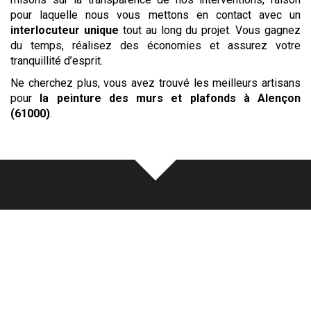
pour laquelle nous vous mettons en contact avec un
interlocuteur unique
tout au long du projet. Vous gagnez
du temps, réalisez des économies et assurez votre
tranquillité d’esprit.
Ne cherchez plus, vous avez trouvé les meilleurs artisans
pour
la peinture des murs et plafonds
à Alençon
(61000)
.
Notre
écoute
au cœur de chaque
réalisation