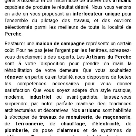
gérer à distance et de l’incertitude de trouver des
artisans
capables de produire le résultat désiré. Nous vous venons
en aide en vous proposant un
interlocuteur unique
pour
l’ensemble du pilotage des travaux, et des ouvriers
sélectionnés parmi les meilleurs de toute la localité de
Perche
.
Restaurer une
maison de campagne
représente un certain
coût. Pour ne pas jeter l’argent par les fenêtres, adressez-
vous directement à des experts. Les
Artisans du Perche
sont à votre disposition pour prendre en main la
réhabilitation de votre demeure. Que vous souhaitiez
rénover
en partie ou en totalité, nous disposons de toutes
les compétences nécessaires pour vous donner
satisfaction. Que vous soyez adepte d’un style rustique,
moderne,
industriel
ou avant-gardiste, laissez-vous
surprendre par notre parfaite maîtrise des tendances
architecturales et décoratives. Nos
artisans
sont habilités
à s’occuper de
travaux
de
menuiserie
, de
maçonnerie
,
de
ferronnerie
, de
chauffage
, d’
électricité
, de
plomberie
, de pose d’
alarmes
et de systèmes de