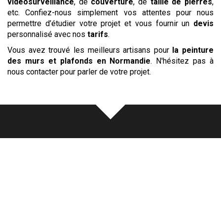
vidéosurveillance
, de
couverture
, de
taille de pierres
,
etc. Confiez-nous simplement vos attentes pour nous
permettre d’étudier votre projet et vous fournir un
devis
personnalisé avec nos
tarifs
.
Vous avez trouvé les meilleurs artisans pour
la peinture
des murs et plafonds
en Normandie
. N'hésitez pas à
nous contacter pour parler de votre projet.
Notre
écoute
au cœur de chaque
réalisation