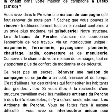
la chaux
dans votre maison de campagne
à Dreux
(28100)
?
Vous avez dans le
Perche
une
maison de campagne
qu’il
faut rénover de toute part ? Sachez que vous pouvez la
rénover
traditionnellement tout en la rendant conforme à
un style plus moderne, tel qu’
industriel
. Notre structure,
Les Artisans du Perche
, s’assure de coordonner
l’ensemble de vos travaux via un interlocuteur unique :
maçonnerie
,
ferronnerie
,
paysagisme
,
plomberie
,
chauffage
,
jardin
,
couverture
et de
menuiserie
.
Conservez le charme de votre maison de campagne, tout en
y apportant plus de confort, de modernité et de sécurité.
Ce n’est pas un secret…
Rénover
une
maison de
campagne
ou un
jardin
a un coût, financier et de temps.
C’est d’ailleurs l’un des critères qui fait hésiter les habitants
des grandes villes. Si vous êtes à la recherche d’une
structure travaillant avec les meilleurs
artisans du Perche
à des
tarifs
abordables, il n’y a qu’une seule adresse :
Les
Artisans du Perche
. Vous ne faites face à aucune
difficulté : vous avez un
interlocuteur unique
pour